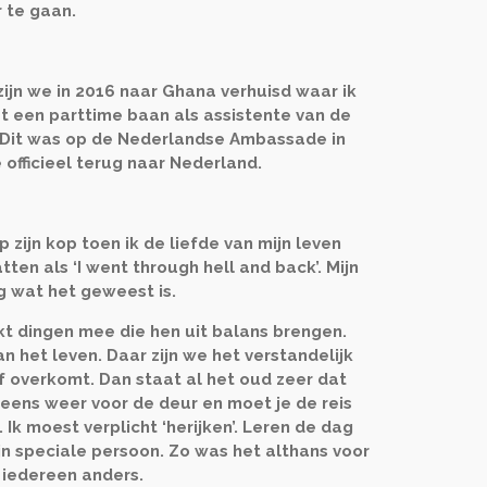
 te gaan.
 zijn we in 2016 naar Ghana verhuisd waar ik
 een parttime baan als assistente van de
D. Dit was op de Nederlandse Ambassade in
 officieel terug naar Nederland.
zijn kop toen ik de liefde van mijn leven
tten als ‘I went through hell and back’. Mijn
 g wat het geweest is.
t dingen mee die hen uit balans brengen.
an het leven. Daar zijn we het verstandelijk
f overkomt. Dan staat al het oud zeer dat
neens weer voor de deur en moet je de reis
 Ik moest verplicht ‘herijken’. Leren de dag
jn speciale persoon. Zo was het althans voor
r iedereen anders.