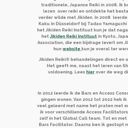
traditionele, Japanse Reiki in 2008. Ik
lezen over reiki en ontdekte het best
verder wilde met Jikiden. In 2008 leerde
Kaku in Düsseldorf bij Tadao Yamaguchi 
het Jikiden Reiki Instituut kun je dat nag
het
Jikiden Reiki Instituut
in Kyoto, Japa
Association, die een bijdrage levert om J
hun
website
kun je overal ter wer
Jikiden Reiki® behandelingen direct en op
Het geeft me, naast het leren van S
voldoening. Lees
hier
over de weg di
In 2012 leerde ik de Bars en Access Consc
gingen wonen. Van 2012 tot 2022 heb ik
veel geleerd met name het praten met en
ik voor verschillende Access Facilitator
zelf in het Global Call team. Tot en met
Bars Facilitator. Daarna ben ik gestopt m