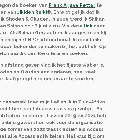
 begon de boeken van
Frank Arjava Petter
te
aan van
Jikiden Reiki®
. En wist gelijk dat ik
 ik Shoden & Okuden. In 2009 werd ik Shihan
en Shihan op 16 juni 2010. Via deze
link
naar
aan. Als Shihan/leraar ben ik aangesloten bij
n en bij het
NPO International Jikiden Reiki
ikiden bekender te maken bij het publiek. Op
eld naar Jikiden Reiki leraren zoeken.
 afstand geven vind ik het fijnste wat er is.
hoden en Okuden aan anderen, heel veel
e ik afgelegd heb om leraar te worden.
iousness® toen mijn lief en ik in Zuid-Afrika
 echt heel veel Access classes gevolgd. En
titeiten en dieren. Tussen 2019 en 2021 heb
s online gewerkt en ook voor de organisatie
 de zomer van 2022 was ik actief als Access
et alle Access activiteiten. Het was tijd om