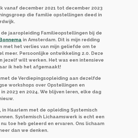
n ik vanaf december 2021 tot december 2023
ingsgroep die familie opstellingen deed in
rdwijk.
de jaaropleiding Familieopstellingen bij de
 Bonnema
in Amsterdam. Dit is mijn redding
 met het verlies van mijn geliefde om te
l meer. Persoonlijke ontwikkeling 2.0. Deze
an jezelf wilt werken. Het was een intensieve
aar ik heb het afgemaakt!
n met de Verdiepingsopleiding aan dezelfde
se workshops over Opstellingen en
 in
2023 en 2024. We blijven leren, elke dag
nieuw.
, in Haarlem met de opleiding Systemisch
nnen. Systemisch Lichaamswerk is echt een
t nu toe heb geleerd en ervaren. Ons lichaam
meer dan we denken.