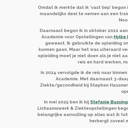
Omdat ik merkte dat ik ‘vast liep’ bego
maandelijks deel te nemen aan een train
Noo
Daarnaast begon ik in oktober 2022 aan 
Academie voor Opstellingen van
Hylke
geweest. Ik gebruikte de opleiding om
kunnen gaan. Maar het was uiteraard vee
opleiding moet je niet doen als je niet a
reis en hard werken, m
In 2024 vervolgde ik de reis naar binne
Academie. Met daarnaast 3-daag
Ziekte/gezondheid bij Stephan Hausner
op
In mei 2025 ben ik bij
Stefanie Bussing
Lichaamswerk & Ziekteopstellingen bego
belangrijke aanvulling op alles wat ik to
herbergt zoveel 