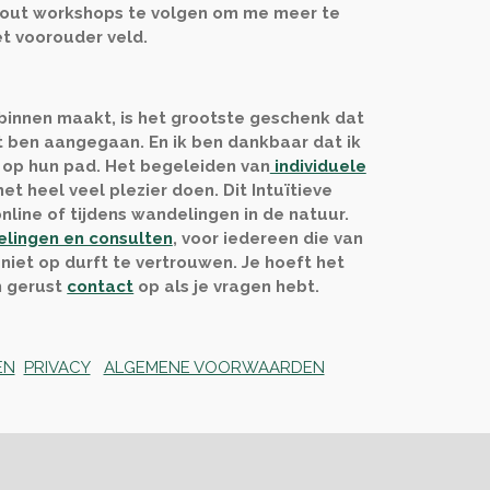
hout workshops te volgen om me meer te
et voorouder veld.
r binnen maakt, is het grootste geschenk dat
het ben aangegaan. En ik ben dankbaar dat ik
op hun pad. Het begeleiden van
individuele
t heel veel plezier doen. Dit I
ntuïtieve
online of tijdens wandelingen in de natuur.
lingen en consulten
, voor iedereen die van
 niet op durft te vertrouwen. Je hoeft het
 gerust
contact
op als je vragen hebt.
EN
PRIVACY
ALGEMENE VOORWAARDEN