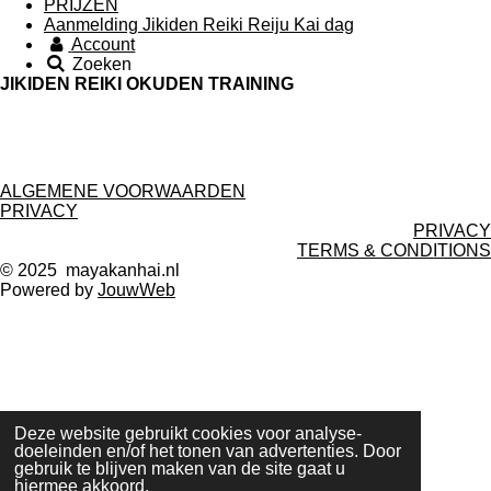
PRIJZEN
Aanmelding Jikiden Reiki Reiju Kai dag
Account
Zoeken
JIKIDEN REIKI OKUDEN TRAINING
ALGEMENE VOORWAARDEN
PRIVACY
PRIVACY
TERMS & CONDITIONS
© 2025 mayakanhai.nl
Powered by
JouwWeb
Deze website gebruikt cookies voor analyse-
doeleinden en/of het tonen van advertenties. Door
gebruik te blijven maken van de site gaat u
hiermee akkoord.