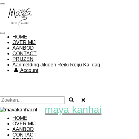
Ga
direct
naar
de
hoofdinhoud
HOME
OVER MIJ
AANBOD
CONTACT
PRIJZEN
Aanmelding Jikiden Reiki Reiju Kai dag
Account
maya
kanhai
HOME
OVER MIJ
AANBOD
CONTACT