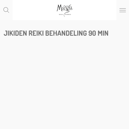
Ga
direct
naar
de
hoofdinhoud
JIKIDEN REIKI BEHANDELING 90 MIN