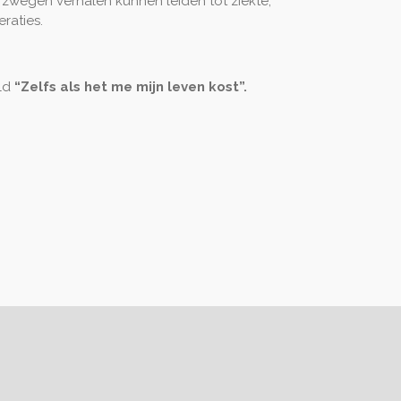
erzwegen verhalen kunnen leiden tot ziekte,
eraties.
eld
“Zelfs als het me mijn leven kost”.