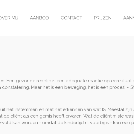
OVER MIJ
AANBOD
CONTACT
PRIJZEN
AANM
n. Een gezonde reactie is een adequate reactie op een situat
n constatering. Maar het is een beweging, het is een proces" 
uit het instemmen en met het erkennen van wat IS. Meestal zi
at de cliënt als een gemis heeft ervaren. Wat de cliënt miste wa
rvuld kan worden - omdat de kindertijd nl voorbij is - kan een p