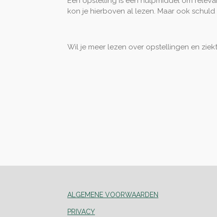
Een opstelling is een hulpmiddel om releva
kon je hierboven al lezen. Maar ook schul
Wil je meer lezen over opstellingen en zie
ALGEMENE VOORWAARDEN
PRIVACY