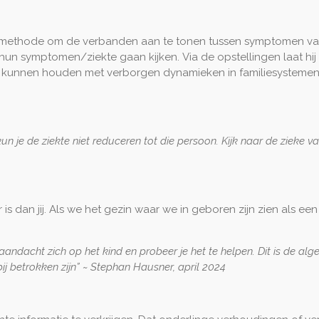
s methode om de verbanden aan te tonen tussen symptomen van
 hun symptomen/ziekte gaan kijken.
Via de opstellingen laat hij
 kunnen houden met verborgen dynamieken in familiesystemen
n je de ziekte niet reduceren tot die persoon. Kijk naar de zieke va
is dan jij. Als we het gezin waar we in geboren zijn zien als ee
e aandacht zich op het kind en probeer je het te helpen. Dit is de a
ij betrokken zijn” ~ Stephan Hausner, april 2024