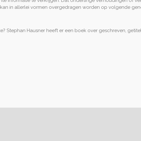
nte informatie te verkrijgen. Dat onderlinge verhoudingen of v
d kan in allerlei vormen overgedragen worden op volgende gen
kte? Stephan Hausner heeft er een boek over geschreven, getit